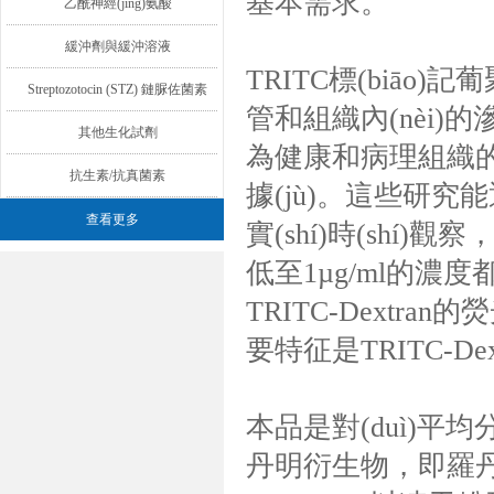
基本需求。
乙酰神經(jīng)氨酸
緩沖劑與緩沖溶液
TRITC標(biāo)記
Streptozotocin (STZ) 鏈脲佐菌素
管和組織內(nèi)的
其他生化試劑
為健康和病理組織的轉(
抗生素/抗真菌素
據(jù)。這些研究能通
查看更多
實(shí)時(shí)
低至1µg/ml的濃度都
TRITC-Dextra
要特征是TRITC-Dext
本品是對(duì)平均分
丹明衍生物，即羅丹明標(