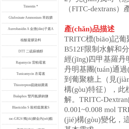
Timentin *
（FITC-dextrans
Glufosinate Ammonium 草銨膦
產(chǎn)品描述
Aureobasidin A 金擔(dān)子素A
TRITC標(biāo)
核酸凝膠染料
B512F限制水解和
DTT 二硫蘇糖醇
經(jīng)四甲基羅
Rapamycin 雷帕霉素
丹明基團(tuán)通過
Tunicamycin 衣霉素
到葡聚糖上（見(jiàn)
Thiostrepton硫鏈絲菌素
構(gòu)特征），此
Bialaphos 雙丙氨膦鈉鹽
解。TRITC-Dextr
Blasticidin S 殺稻瘟菌素S
0.001~0.008 
(jié)構(gòu)變化
rac-GR24 獨(dú)腳金內(nèi)酯