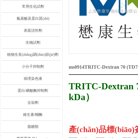
常用生化試劑
氨基酸及蛋白質(zhì)
表面活性劑
生物試劑
植物生長(zhǎng)調(diào)節(jié)劑
小分子抑制劑
ms0914TRITC-Dextran 70 
病理染色液
TRITC-Dextran
蛋白/磷酸酶抑制劑
kDa）
去垢劑
維生素/輔酶
脂糖類
產(chǎn)品標(biāo)