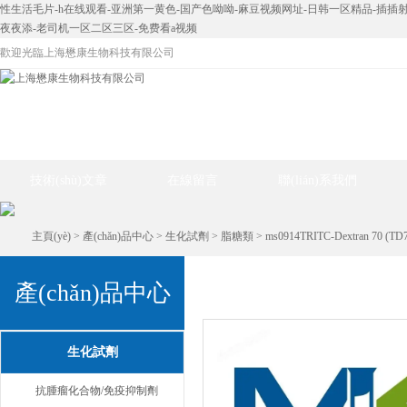
性生活毛片-h在线观看-亚洲第一黄色-国产色呦呦-麻豆视频网址-日韩一区精品-插插射
夜夜添-老司机一区二区三区-免费看a视频
歡迎光臨上海懋康生物科技有限公司
網(wǎng)站首頁(yè)
關(guān)于我們
新聞動(dòng
技術(shù)文章
在線留言
聯(lián)系我們
主頁(yè)
>
產(chǎn)品中心
>
生化試劑
>
脂糖類
> ms0914TRITC-Dextran 70 (
產(chǎn)品中心
產(chǎn)品中心
生化試劑
抗腫瘤化合物/免疫抑制劑