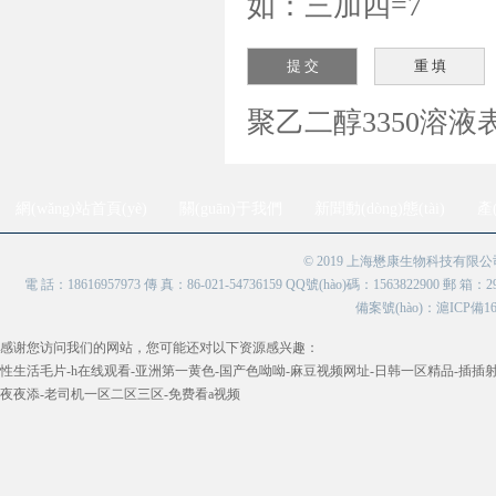
如：三加四=7
聚乙二醇3350溶液表
網(wǎng)站首頁(yè)
關(guān)于我們
新聞動(dòng)態(tài)
產
© 2019 上海懋康生物科技有限公司 
電 話：18616957973 傳 真：86-021-54736159 QQ號(hào)碼：1563822900 郵
備案號(hào)：
滬ICP備160
感谢您访问我们的网站，您可能还对以下资源感兴趣：
性生活毛片-h在线观看-亚洲第一黄色-国产色呦呦-麻豆视频网址-日韩一区精品-插插射
夜夜添-老司机一区二区三区-免费看a视频