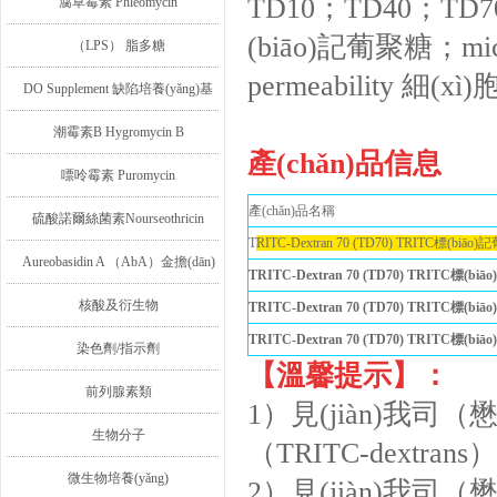
TD10；TD40；TD7
腐草霉素 Phleomycin
(biāo)記葡聚糖；micr
（LPS） 脂多糖
permeability 細(
DO Supplement 缺陷培養(yǎng)基
潮霉素B Hygromycin B
產(chǎn)品信息
嘌呤霉素 Puromycin
產(chǎn)品名稱
硫酸諾爾絲菌素Nourseothricin
T
RITC-Dextran 70 (TD70) TRITC標(biā
Aureobasidin A （AbA）金擔(dān)
TRITC-Dextran 70 (TD70) TRITC標(b
子素A
核酸及衍生物
TRITC-Dextran 70 (TD70) TRITC標(b
TRITC-Dextran 70 (TD70) TRITC標(b
染色劑/指示劑
【溫馨提示】：
前列腺素類
1）見(jiàn)我司
生物分子
（TRITC-dextran
微生物培養(yǎng)
2）見(jiàn)我司