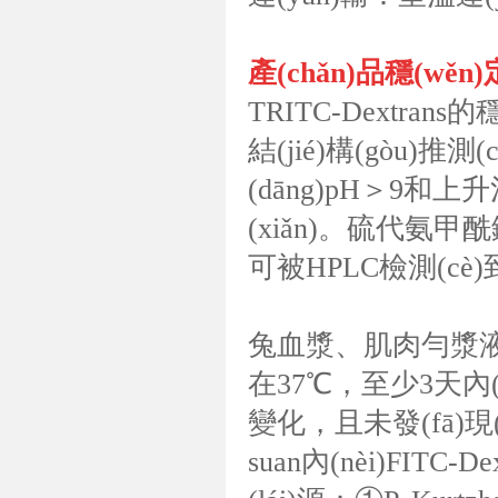
產(chǎn)品穩(wěn
TRITC-Dextran
結(jié)構(gòu)推測
(dāng)pH＞9和上
(xiǎn)。硫代氨甲
可被HPLC檢測(cè
兔血漿、肌肉勻漿液、肝
在37℃，至少3天內(n
變化，且未發(fā)現
suan內(nèi)FITC