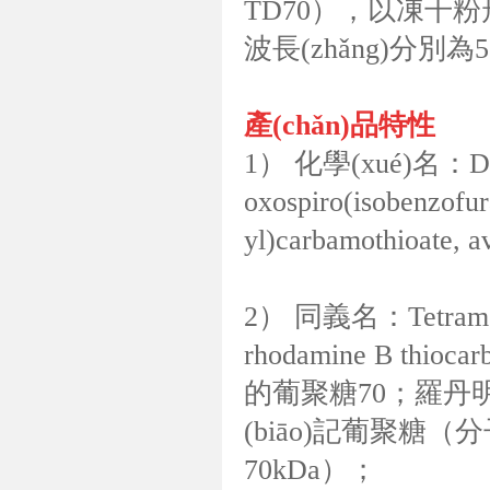
TD70），以凍干粉
波長(zhǎng)分別為5
產(chǎn)品特性
1） 化學(xué)名：Dextra
oxospiro(isobenzofur
yl)carbamothioate, 
2） 同義名：Tetramethy
rhodamine B thio
的葡聚糖70；羅丹明標
(biāo)記葡聚糖（
70kDa）；