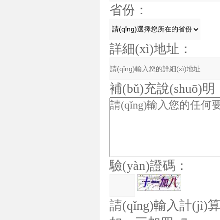
省份：
詳細(xì)地址：
補(bǔ)充說(shuō)明
驗(yàn)證碼：
請(qǐng)輸入計(jì)