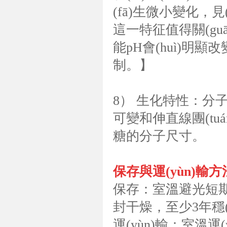
(fā)生微小變化，見(j
這一特征值得關(guān
能pH會(huì)明顯改
制。】
8） 生化特性：分子量
可變和伸直線團(tuá
糖的分子尺寸。
保存與運(yùn)輸方
保存：室溫避光短期保
封干燥，至少3年穩(
運(yùn)輸：室溫運(