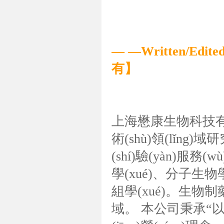
— —Written/Edit
有】
上海懋康生物科技有
術(shù)領(lǐng
(shí)驗(yàn)服
學(xué)、分子生物學
組學(xué)。生物制藥
域。 本公司秉承“以