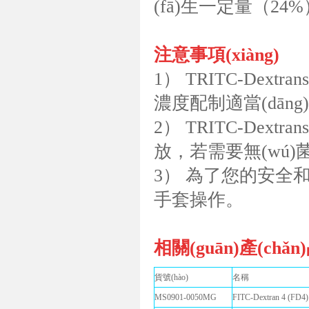
(fā)生一定量（2
注意事項(xiàng)
1） TRITC-Dex
濃度配制適當(dān
2） TRITC-Dex
放，若需要無(wú)菌
3） 為了您的安全和健
手套操作。
相關(guān)產(chǎn
貨號(hào)
名稱
MS0901-0050MG
FITC-Dextran 4 (F