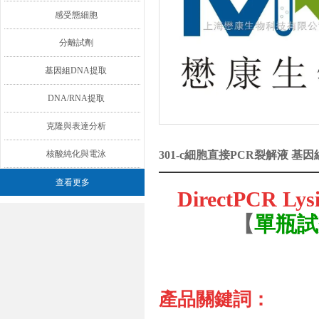
感受態細胞
分離試劑
基因組DNA提取
DNA/RNA提取
克隆與表達分析
核酸純化與電泳
301-c細胞直接PCR裂解液 
查看更多
DirectPCR L
【
單瓶試
產品關鍵詞：