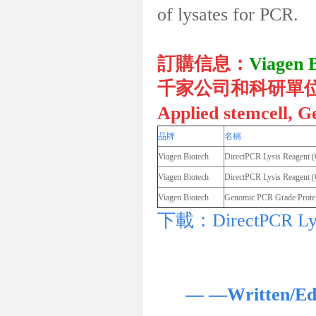
of lysates for PCR.
訂購信息：
Viage
千家公司和科研單位，包括
Applied stemcell
品牌
名稱
Viagen Biotech
DirectPCR Lysis Reagent (
Viagen Biotech
DirectPCR Lysis Reagent (C
Viagen Biotech
Genomic PCR Grade Pro
下載：DirectPCR Lysis
— —Written/E