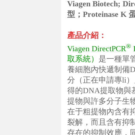
Viagen Biotech; Di
型；Proteinase K
產品介紹：
®
Viagen DirectPCR
D
取系統）
是一種單
養細胞內快遞制備DNA。
分（正在申請專li）允許用D
得的DNA提取物與
提物與許多分子生物
在于粗提物內含有抑制
裂解，而且含有抑制
存在的抑制效應，同