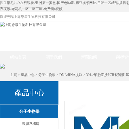
性生活毛片-h在线观看-亚洲第一黄色-国产色呦呦-麻豆视频网址-日韩一区精品-插插射
夜夜添-老司机一区二区三区-免费看a视频
歡迎光臨上海懋康生物科技有限公司
網站首頁
關于我們
新聞動態
榮譽資
主頁
>
產品中心
>
分子生物學
>
DNA/RNA提取
> 301-c細胞直接PCR裂解液
產品中心
產品中心
分子生物學
載體及構建