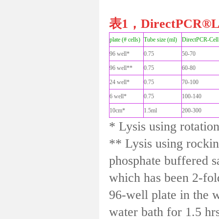
表1，DirectPCR®L
plate (# cells)
Tube size (ml)
DirectPCR-Cel
96 well*
0.75
50-70
96 well**
0.75
60-80
24 well*
0.75
70-100
6 well*
0.75
100-140
10cm*
1.5ml
200-300
* Lysis using rotatio
** Lysis using rockin
phosphate buffered s
which has been 2-fold
96-well plate in the
water bath for 1.5 hr