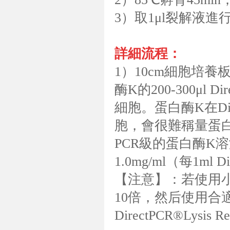
3）取1μl裂解液進
詳細流程：
1）10cm細胞培養板
酶K的200-300μl Di
細胞。蛋白酶K在Di
胞，會很難稱量蛋白酶
PCR級的蛋白酶K溶液
1.0mg/ml（每1ml
【注意】：若使用小量
10倍，然后使用合
DirectPCR®Lysis