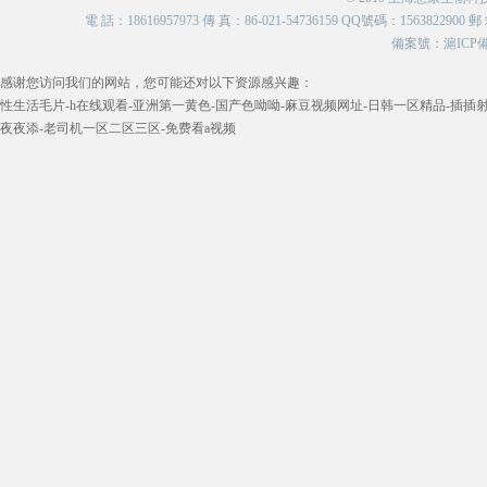
電 話：18616957973 傳 真：86-021-54736159 QQ號碼：156382
備案號：
滬ICP備
感谢您访问我们的网站，您可能还对以下资源感兴趣：
性生活毛片-h在线观看-亚洲第一黄色-国产色呦呦-麻豆视频网址-日韩一区精品-插插射
夜夜添-老司机一区二区三区-免费看a视频